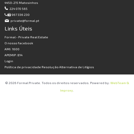
4450-215 Matosinhos
224 070 565
967 336 230
private@formal.pt
Links Úteis
Formal - Private Real Estate
O nosso facebook
AMI: 1600
APEMIP: 814
Login
Política de privacidade
Resolução Alternativa de Litígios
© 2026 Formal Private. Todos os direitos reservados. Powered by:
WebTeam &
Improxy
.