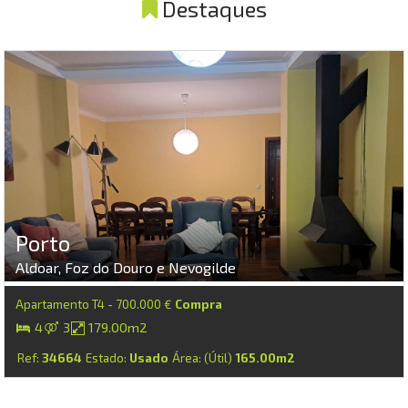
Destaques
Porto
Aldoar, Foz do Douro e Nevogilde
Apartamento T4 - 700.000 €
Compra
4
3
179.00m2
Ref:
34664
Estado:
Usado
Área: (Útil)
165.00m2