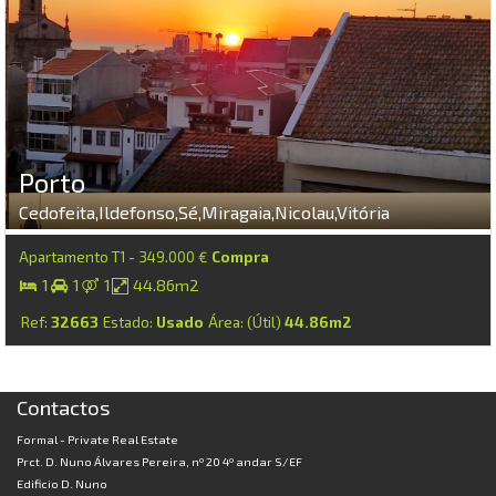
Porto
Cedofeita,Ildefonso,Sé,Miragaia,Nicolau,Vitória
Apartamento T1 - 349.000 €
Compra
1
1
1
44.86m2
Ref:
32663
Estado:
Usado
Área: (Útil)
44.86m2
Contactos
Formal - Private Real Estate
Prct. D. Nuno Álvares Pereira, nº 20 4º andar S/EF
Edificio D. Nuno