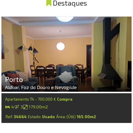
Destaques
Porto
Aldoar, Foz do Douro e Nevogilde
Apartamento T4 - 700.000 €
Compra
4
3
179.00m2
Ref:
34664
Estado:
Usado
Área: (Útil)
165.00m2