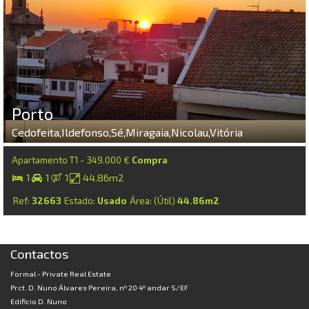
Porto
Cedofeita,Ildefonso,Sé,Miragaia,Nicolau,Vitória
Apartamento T1 - 349.000 €
Compra
1
1
1
44.86m2
Ref:
32663
Estado:
Usado
Área: (Útil)
44.86m2
Contactos
Formal - Private Real Estate
Prct. D. Nuno Álvares Pereira, nº 20 4º andar S/EF
Edificio D. Nuno