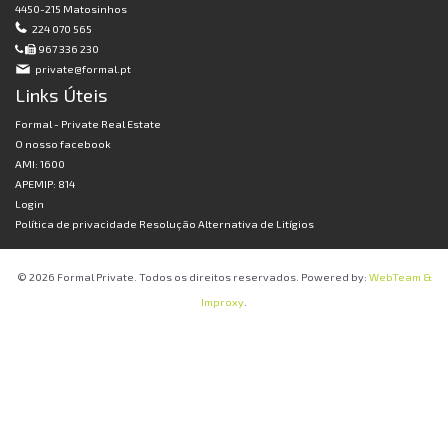
4450-215 Matosinhos
224 070 565
967 336 230
private@formal.pt
Links Úteis
Formal - Private Real Estate
O nosso facebook
AMI: 1600
APEMIP: 814
Login
Política de privacidade
Resolução Alternativa de Litígios
© 2026 Formal Private. Todos os direitos reservados. Powered by:
WebTeam &
Improxy
.