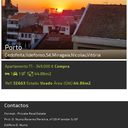
Porto
Cedofeita,Ildefonso,Sé,Miragaia,Nicolau,Vitória
Apartamento T1 - 349.000 €
Compra
1
1
1
44.86m2
Ref:
32663
Estado:
Usado
Área: (Útil)
44.86m2
Contactos
Formal - Private Real Estate
Prct. D. Nuno Álvares Pereira, nº 20 4º andar S/EF
Edificio D. Nuno