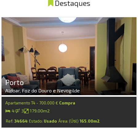
Destaques
Porto
Aldoar, Foz do Douro e Nevogilde
Apartamento T4 - 700.000 €
Compra
4
3
179.00m2
Ref:
34664
Estado:
Usado
Área: (Útil)
165.00m2