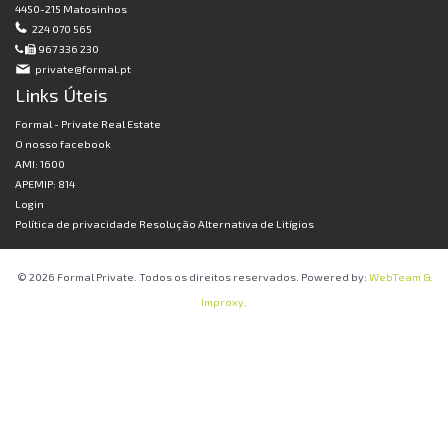
4450-215 Matosinhos
224 070 565
967 336 230
private@formal.pt
Links Úteis
Formal - Private Real Estate
O nosso facebook
AMI: 1600
APEMIP: 814
Login
Política de privacidade
Resolução Alternativa de Litígios
© 2026 Formal Private. Todos os direitos reservados. Powered by:
WebTeam &
Improxy
.