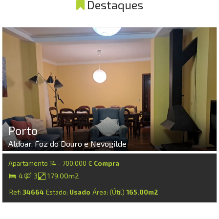
Destaques
Porto
Aldoar, Foz do Douro e Nevogilde
Apartamento T4 - 700.000 €
Compra
4
3
179.00m2
Ref:
34664
Estado:
Usado
Área: (Útil)
165.00m2