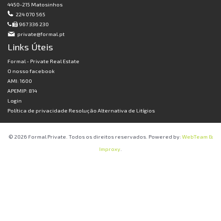
4450-215 Matosinhos
224 070 565
967 336 230
private@formal.pt
Links Úteis
Formal - Private Real Estate
O nosso facebook
AMI: 1600
APEMIP: 814
Login
Política de privacidade
Resolução Alternativa de Litígios
© 2026 Formal Private. Todos os direitos reservados. Powered by:
WebTeam &
Improxy
.