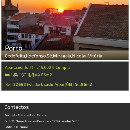
Porto
Cedofeita,Ildefonso,Sé,Miragaia,Nicolau,Vitória
Apartamento T1 - 349.000 €
Compra
1
1
1
44.86m2
Ref:
32663
Estado:
Usado
Área: (Útil)
44.86m2
Contactos
Formal - Private Real Estate
Prct. D. Nuno Álvares Pereira, nº 20 4º andar S/EF
Edificio D. Nuno