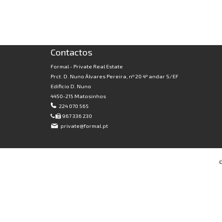
Contactos
Formal - Private Real Estate
Prct. D. Nuno Álvares Pereira, nº 20 4º andar S/EF
Edificio D. Nuno
4450-215 Matosinhos
224 070 565
967 336 230
private@formal.pt
©