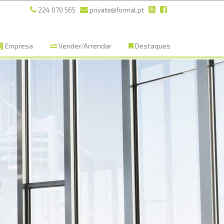
224 070 565
private@formal.pt
Empresa
Vender/Arrendar
Destaques