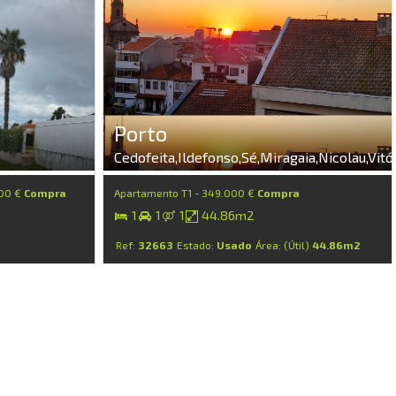
Porto
Cedofeita,Ildefonso,Sé,Miragaia,Nicolau,Vitó
000 €
Compra
Apartamento T1 - 349.000 €
Compra
1
1
1
44.86m2
Ref:
32663
Estado:
Usado
Área: (Útil)
44.86m2