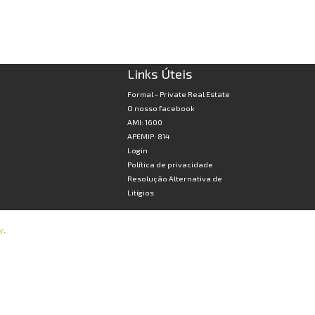
Links Úteis
Formal - Private Real Estate
O nosso facebook
AMI: 1600
APEMIP: 814
Login
Política de privacidade
Resolução Alternativa de
Litígios
y
.