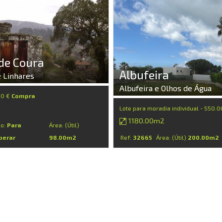
de Coura
Albufeira
 Linhares
Albufeira e Olhos de Água
00 €
Compra
Lote para moradia individual - 550.
1180.00m2
do:
Para
Área: (Útil)
perar
98.00m2
Ref:
32665
Área: (Útil)
200.00m2