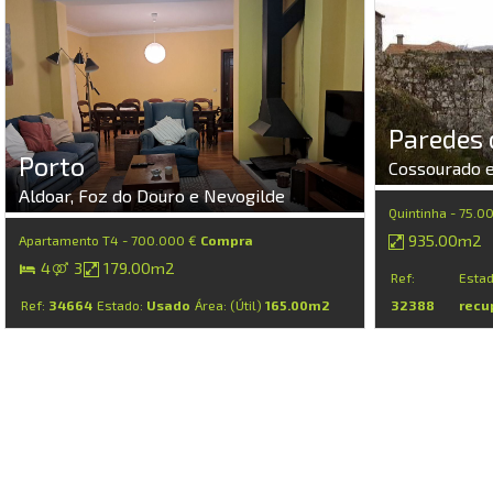
Paredes 
Porto
Cossourado e
Aldoar, Foz do Douro e Nevogilde
Quintinha - 75.0
935.00m2
Apartamento T4 - 700.000 €
Compra
4
3
179.00m2
Ref:
Esta
Ref:
34664
Estado:
Usado
Área: (Útil)
165.00m2
32388
recu