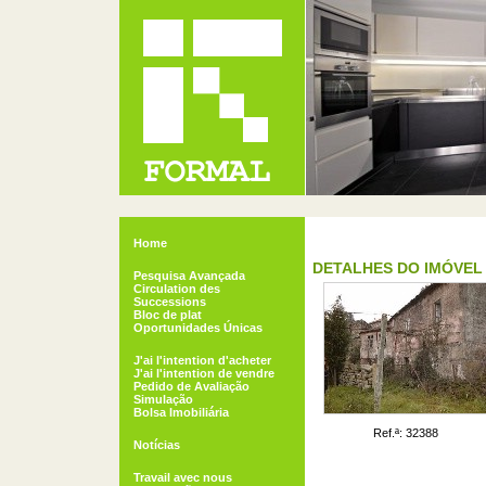
Home
DETALHES DO IMÓVEL
Pesquisa Avançada
Circulation des
Successions
Bloc de plat
Oportunidades Únicas
J'ai l'intention d'acheter
J'ai l'intention de vendre
Pedido de Avaliação
Simulação
Bolsa Imobiliária
Ref.ª: 32388
Notícias
Travail avec nous