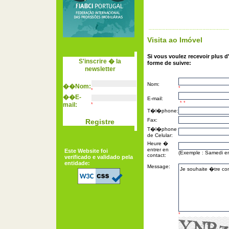
Visita ao Imóvel
Si vous voulez recevoir plus 
S'inscrire � la
forme de suivre:
newsletter
Nom:
��
Nom:
*
*
��
E-
E-mail:
*
*
mail:
*
T�l�phone:
Fax:
Registre
T�l�phone
de Celular:
Heure �
entrer en
Este Website foi
(Exemple : Samedi en
contact:
verificado e validado pela
entidade:
Message:
*