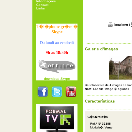
Informações
Contact
Links
imprimer
|
T�l�phone gr�ce �
Skype
Du lundi au vendredi
Galerie d'images
9h as 18:30h
download Skype
Un total existe de
4
images de Imó
Note:
Clic sur l'image � agrandir.
Características
G�n�ralit�s
Ref.ª Nº
32388
Modalit�:
Vente