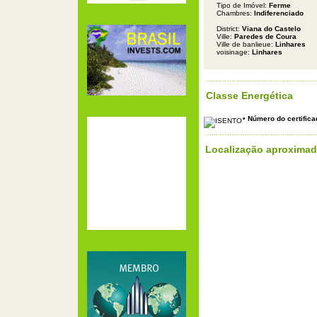
Tipo de Imóvel:
Ferme
Chambres:
Indiferenciado
District:
Viana do Castelo
Ville:
Paredes de Coura
Ville de banlieue:
Linhares
voisinage:
Linhares
Classe Energética
• Número do certifica
Localização aproxima