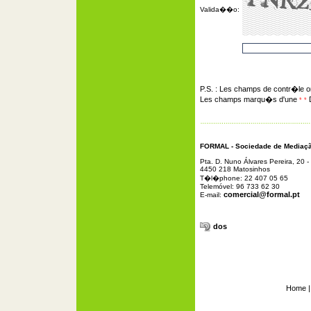
Valida��o:
P.S. : Les champs de contr�le 
Les champs marqu�s d'une
D
*
*
FORMAL - Sociedade de Mediação
Pta. D. Nuno Álvares Pereira, 20 -
4450 218 Matosinhos
T�l�phone: 22 407 05 65
Telemóvel: 96 733 62 30
comercial@formal.pt
E-mail:
dos
Home