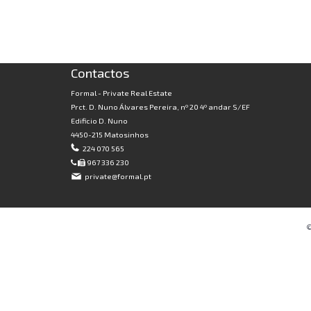
Contactos
Formal - Private Real Estate
Prct. D. Nuno Álvares Pereira, nº 20 4º andar S/EF
Edificio D. Nuno
4450-215 Matosinhos
224 070 565
967 336 230
private@formal.pt
©