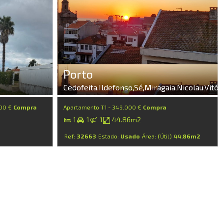
Porto
Cedofeita,Ildefonso,Sé,Miragaia,Nicolau,Vitó
000 €
Compra
Apartamento T1 - 349.000 €
Compra
1
1
1
44.86m2
Ref:
32663
Estado:
Usado
Área: (Útil)
44.86m2