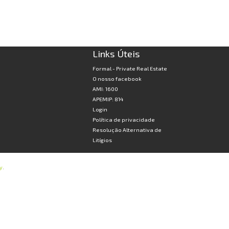
Links Úteis
Formal - Private Real Estate
O nosso facebook
AMI: 1600
APEMIP: 814
Login
Política de privacidade
Resolução Alternativa de
Litígios
y
.