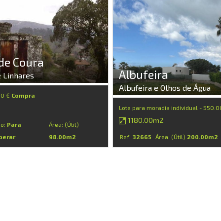
de Coura
Albufeira
 Linhares
Albufeira e Olhos de Água
00 €
Compra
Lote para moradia individual - 550.
1180.00m2
do:
Para
Área: (Útil)
perar
98.00m2
Ref:
32665
Área: (Útil)
200.00m2