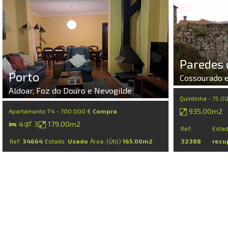
Paredes 
Porto
Cossourado e
Aldoar, Foz do Douro e Nevogilde
Quintinha - 75.0
935.00m2
Apartamento T4 - 700.000 €
Compra
4
3
179.00m2
Ref:
Esta
Ref:
34664
Estado:
Usado
Área: (Útil)
165.00m2
32388
recu