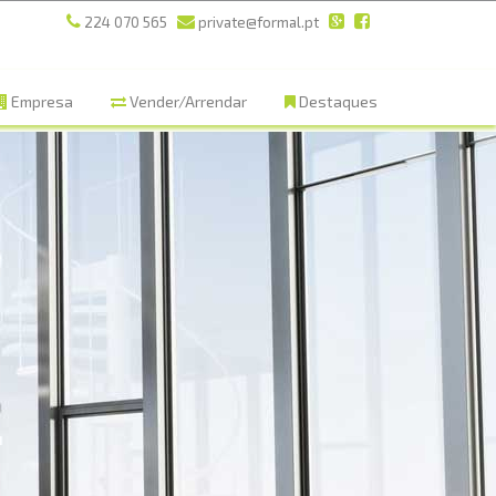
224 070 565
private@formal.pt
Empresa
Vender/Arrendar
Destaques