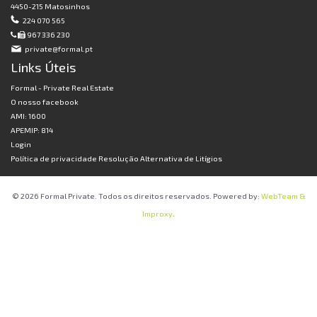
4450-215 Matosinhos
224 070 565
967 336 230
private@formal.pt
Links Úteis
Formal - Private Real Estate
O nosso facebook
AMI: 1600
APEMIP: 814
Login
Política de privacidade
Resolução Alternativa de Litígios
© 2026 Formal Private. Todos os direitos reservados. Powered by:
WebTeam &
Improxy
.