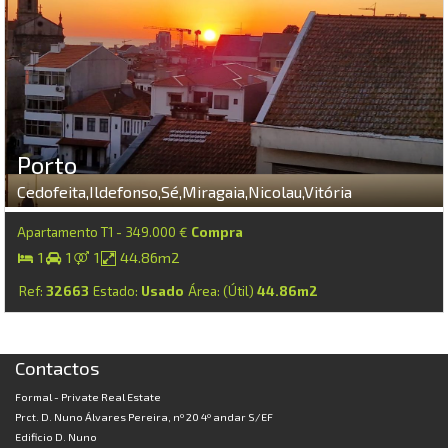
Porto
Cedofeita,Ildefonso,Sé,Miragaia,Nicolau,Vitória
Apartamento T1 - 349.000 €
Compra
1
1
1
44.86m2
Ref:
32663
Estado:
Usado
Área: (Útil)
44.86m2
Contactos
Formal - Private Real Estate
Prct. D. Nuno Álvares Pereira, nº 20 4º andar S/EF
Edificio D. Nuno