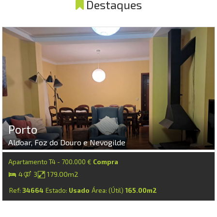
Destaques
Porto
Aldoar, Foz do Douro e Nevogilde
Apartamento T4 - 700.000 €
Compra
4
3
179.00m2
Ref:
34664
Estado:
Usado
Área: (Útil)
165.00m2